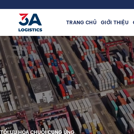
Bỏ
qua
nội
TRANG CHỦ
GIỚI THIỆU
dung
TỐI ƯU HÓA CHUỖI CUNG ỨNG