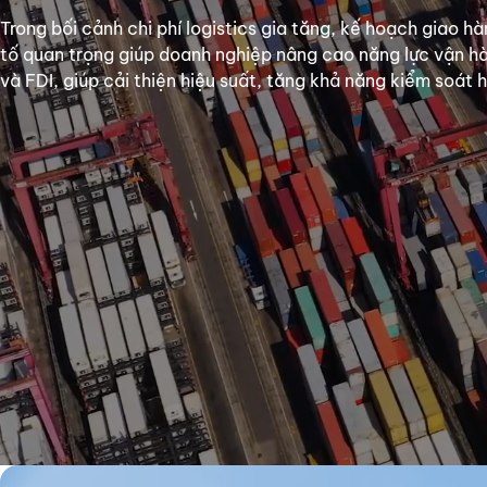
Trong bối cảnh chi phí logistics gia tăng, kế hoạch giao h
tố quan trọng giúp doanh nghiệp nâng cao năng lực vận hà
và FDI, giúp cải thiện hiệu suất, tăng khả năng kiểm soát