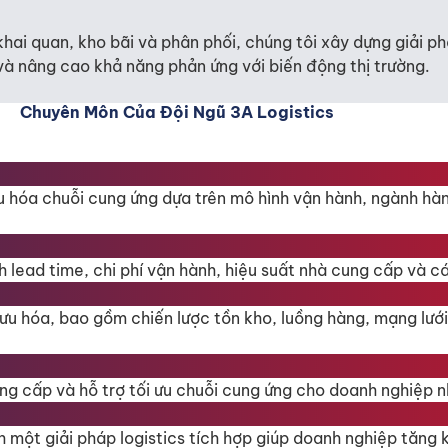
 khai quan, kho bãi và phân phối, chúng tôi xây dựng giải ph
ý và nâng cao khả năng phản ứng với biến động thị trường.
Chuyên Môn Của Đội Ngũ 3A Logistics
ưu hóa chuỗi cung ứng dựa trên mô hình vận hành, ngành hà
ích lead time, chi phí vận hành, hiệu suất nhà cung cấp và 
i ưu hóa, bao gồm chiến lược tồn kho, luồng hàng, mạng lư
g cấp và hỗ trợ tối ưu chuỗi cung ứng cho doanh nghiệp n
nh một giải pháp logistics tích hợp giúp doanh nghiệp tăng