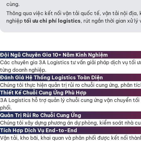
cùng.
Thông qua việc kết nối vận tải quốc tế, vận tải nội địa,
nghiệp
tối ưu chi phí logistics
, rút ngắn thời gian xử l
Đội Ngũ Chuyên Gia 10+ Năm Kinh Nghiệm
Các chuyên gia 3A Logistics tư vấn giải pháp dịch vụ tối 
từng doanh nghiệp.
Đánh Giá Hệ Thống Logistics Toàn Diện
Chúng tôi thực hiện quản trị rủi ro chuỗi cung ứng, phân t
Thiết Kế Chuỗi Cung Ứng Phù Hợp
3A Logistics hỗ trợ quản lý chuỗi cung ứng vận chuyển tố
phối.
Quản Trị Rủi Ro Chuỗi Cung Ứng
Chúng tôi xây dựng phương án dự phòng, kiểm soát nhà cun
Tích Hợp Dịch Vụ End-to-End
Vận tải, kho bãi, khai quan và phân phối được kết nối thà