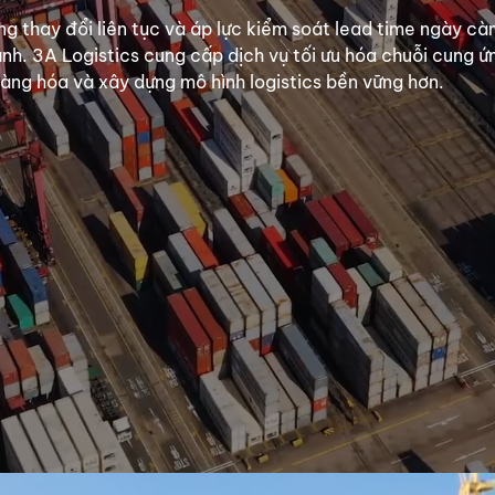
àng thay đổi liên tục và áp lực kiểm soát lead time ngày cà
nh. 3A Logistics cung cấp dịch vụ tối ưu hóa chuỗi cung 
 hàng hóa và xây dựng mô hình logistics bền vững hơn.