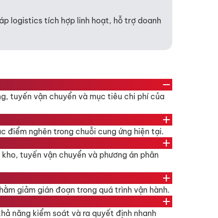
áp logistics tích hợp
linh hoạt, hỗ trợ doanh
remove
ng, tuyến vận chuyển và mục tiêu chi phí của
add
các điểm nghẽn trong chuỗi cung ứng hiện tại.
add
ới kho, tuyến vận chuyển và phương án phân
add
hằm giảm gián đoạn trong quá trình vận hành.
add
 khả năng kiểm soát và ra quyết định nhanh