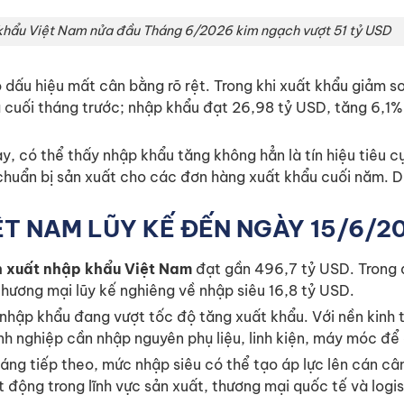
khẩu Việt Nam nửa đầu Tháng 6/2026 kim ngạch vượt 51 tỷ USD
dấu hiệu mất cân bằng rõ rệt. Trong khi xuất khẩu giảm so
 cuối tháng trước; nhập khẩu đạt 26,98 tỷ USD, tăng 6,1%
y, có thể thấy nhập khẩu tăng không hẳn là tín hiệu tiêu 
 chuẩn bị sản xuất cho các đơn hàng xuất khẩu cuối năm. Dù
T NAM LŨY KẾ ĐẾN NGÀY 15/6/2
 xuất nhập khẩu Việt Nam
đạt gần 496,7 tỷ USD. Trong 
hương mại lũy kế nghiêng về nhập siêu 16,8 tỷ USD.
 nhập khẩu đang vượt tốc độ tăng xuất khẩu. Với nền kinh
anh nghiệp cần nhập nguyên phụ liệu, linh kiện, máy móc đ
ng tiếp theo, mức nhập siêu có thể tạo áp lực lên cán cân 
 động trong lĩnh vực sản xuất, thương mại quốc tế và logi