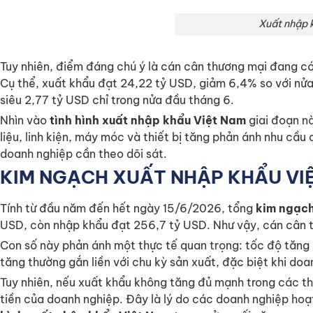
Xuất nhập 
Tuy nhiên, điểm đáng chú ý là cán cân thương mại đang có 
Cụ thể, xuất khẩu đạt 24,22 tỷ USD, giảm 6,4% so với nửa
siêu 2,77 tỷ USD chỉ trong nửa đầu tháng 6.
Nhìn vào
tình hình xuất nhập khẩu Việt Nam
giai đoạn nà
liệu, linh kiện, máy móc và thiết bị tăng phản ánh nhu cầu
doanh nghiệp cần theo dõi sát.
KIM NGẠCH XUẤT NHẬP KHẨU VIỆ
Tính từ đầu năm đến hết ngày 15/6/2026, tổng
kim ngạch
USD, còn nhập khẩu đạt 256,7 tỷ USD. Như vậy, cán cân t
Con số này phản ánh một thực tế quan trọng: tốc độ tăng
tăng thường gắn liền với chu kỳ sản xuất, đặc biệt khi do
Tuy nhiên, nếu xuất khẩu không tăng đủ mạnh trong các thá
tiền của doanh nghiệp. Đây là lý do các doanh nghiệp hoạt