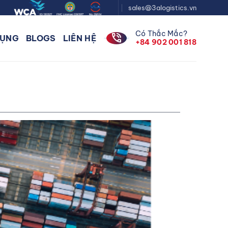
sales@3alogistics.vn
Có Thắc Mắc?
phone_in_talk
DỤNG
BLOGS
LIÊN HỆ
+84 902 001 818