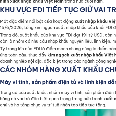
hình xuất nhập khẩu Việt Nam
trong nửa cuối năm.
KHU VỰC FDI TIẾP TỤC GIỮ VAI
Một đặc điểm nổi bật của hoạt động
xuất nhập khẩu Vi
15/6/2026, tổng kim ngạch xuất nhập khẩu của khối FDI đ
Trong đó, xuất khẩu của khu vực FDI đạt 191 tỷ USD, còn n
còn là nhóm có nhu cầu nhập khẩu nguyên liệu, linh kiện, 
Tỷ trọng lớn của FDI là điểm mạnh nhưng cũng là điểm cần
ứng toàn cầu, thúc đẩy
kim ngạch xuất nhập khẩu Việt
doanh nghiệp nội địa, đặc biệt trong các ngành công nghiệp
CÁC NHÓM HÀNG XUẤT KHẨU CHỦ
Máy vi tính, sản phẩm điện tử và linh kiện d
Trong cơ cấu xuất khẩu, nhóm máy vi tính, sản phẩm điện tử
hàng có vai trò đặc biệt quan trọng trong bức tranh
xuất 
chủ và hạ tầng phục vụ trí tuệ nhân tạo tiếp tục tăng.