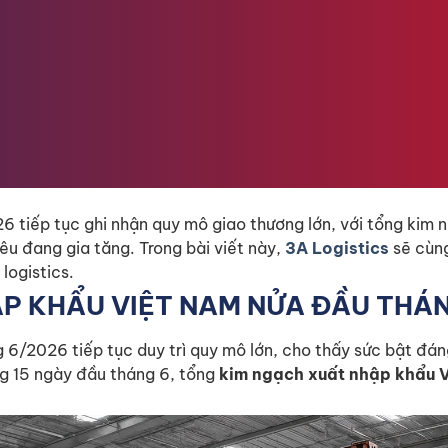
 khẩu
RONG NỬA ĐẦU NĂM 2026?
u
hàng hóa
RONG NỬA CUỐI NĂM 2026
ONG GIAI ĐOẠN NHẬP SIÊU GIA TĂNG?
ển
 tiếp tục ghi nhận quy mô giao thương lớn, với tổng kim n
êu đang gia tăng. Trong bài viết này,
3A Logistics
sẽ cùn
IM NGẠCH XUẤT NHẬP KHẨU VIỆT NAM
logistics.
P TRONG HOẠT ĐỘNG XUẤT NHẬP KHẨU
ẬP KHẨU VIỆT NAM NỬA ĐẦU THÁ
 6/2026 tiếp tục duy trì quy mô lớn, cho thấy sức bật đán
ng 15 ngày đầu tháng 6, tổng
kim ngạch xuất nhập khẩu 