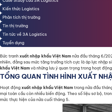
Case Study của 3A Logistics
Năng lượng, nhiên liệu và ô tô tạo áp lực lên nhập
VÌ SAO XUẤT NHẬP KHẨU VIỆT NAM NHẬP SIÊU T
Kiến thức Logistics
Tốc độ tăng nhập khẩu vượt tốc độ tăng xuất khẩ
Phân tích thị trường
Cơ cấu nhập khẩu tập trung vào đầu vào sản xuất
Tin thị trường
Chi phí vận chuyển và giá dầu gây áp lực lên giá 
DỰ BÁO TÌNH HÌNH XUẤT NHẬP KHẨU VIỆT NAM T
Tin tức về 3A Logistics
DOANH NGHIỆP XUẤT NHẬP KHẨU CẦN LƯU Ý GÌ TR
Tuyển dụng
Chủ động kế hoạch logistics và booking vận chuy
Kiểm soát kỹ chứng từ xuất nhập khẩu
Bức tranh
xuất nhập khẩu Việt Nam
nửa đầu tháng 6/2026
Tối ưu chi phí vận tải và phương án giao nhận
nhiên, đằng sau mức tăng trưởng tích cực là áp lực nhập si
VAI TRÒ CỦA LOGISTICS TRONG TĂNG TRƯỞNG K
khẩu Việt Nam
và những lưu ý quan trọng trong hoạt động 
3A LOGISTICS ĐỒNG HÀNH CÙNG DOANH NGHIỆ
TỔNG QUAN TÌNH HÌNH XUẤT NH
KẾT LUẬN
Hoạt động
xuất nhập khẩu Việt Nam
trong nửa đầu tháng
mại toàn cầu còn nhiều biến động. Theo số liệu sơ bộ, tro
mức thực hiện của nửa cuối tháng 5.