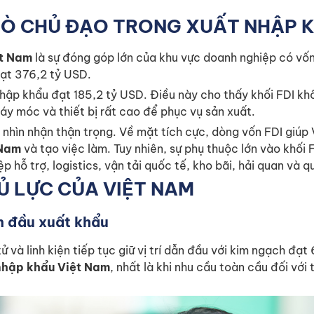
 TRÒ CHỦ ĐẠO TRONG XUẤT NHẬP 
ệt Nam
là sự đóng góp lớn của khu vực doanh nghiệp có vốn
ạt 376,2 tỷ USD.
hập khẩu đạt 185,2 tỷ USD. Điều này cho thấy khối FDI khô
máy móc và thiết bị rất cao để phục vụ sản xuất.
 nhìn nhận thận trọng. Về mặt tích cực, dòng vốn FDI giúp
 Nam
và tạo việc làm. Tuy nhiên, sự phụ thuộc lớn vào khối
 hỗ trợ, logistics, vận tải quốc tế, kho bãi, hải quan và q
 LỰC CỦA VIỆT NAM
ẫn đầu xuất khẩu
 và linh kiện tiếp tục giữ vị trí dẫn đầu với kim ngạch đạ
nhập khẩu Việt Nam
, nhất là khi nhu cầu toàn cầu đối với 