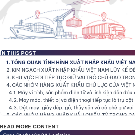
IN THIS POST
TỔNG QUAN TÌNH HÌNH XUẤT NHẬP KHẨU VIỆT N
KIM NGẠCH XUẤT NHẬP KHẨU VIỆT NAM LŨY KẾ Đ
KHU VỰC FDI TIẾP TỤC GIỮ VAI TRÒ CHỦ ĐẠO TR
CÁC NHÓM HÀNG XUẤT KHẨU CHỦ LỰC CỦA VIỆT
Máy vi tính, sản phẩm điện tử và linh kiện dẫn đầu
Máy móc, thiết bị và điện thoại tiếp tục là trụ cột
Dệt may, giày dép, gỗ, thủy sản và cà phê giữ vai
CÁC NHÓM HÀNG NHẬP KHẨU CHIẾM TỶ TRỌNG C
Nhập khẩu điện tử và linh kiện đạt mức rất lớn
READ MORE CONTENT
Máy móc, thiết bị và nguyên liệu sản xuất tiếp tục