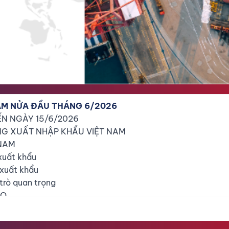
AM NỬA ĐẦU THÁNG 6/2026
ẾN NGÀY 15/6/2026
ONG XUẤT NHẬP KHẨU VIỆT NAM
 NAM
 xuất khẩu
 xuất khẩu
 trò quan trọng
AO
 tăng