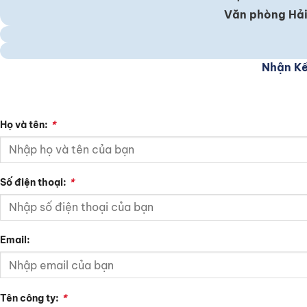
Văn phòng Hải
Nhận Kế
Họ và tên:
*
Số điện thoại:
*
Email:
Tên công ty:
*