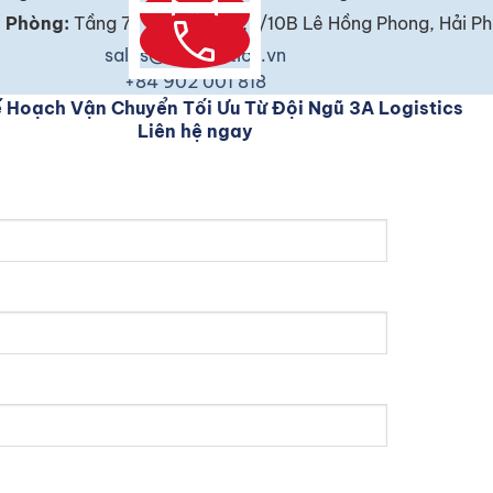
email
call
 Phòng:
Tầng 7, Toà nhà EIC, 1/10B Lê Hồng Phong, Hải P
sales@3alogistics.vn
+84 902 001 818
 Hoạch Vận Chuyển Tối Ưu Từ Đội Ngũ 3A Logistics
Liên hệ ngay