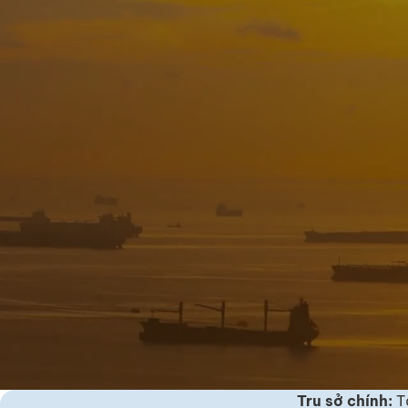
Trụ sở chính:
Tầ