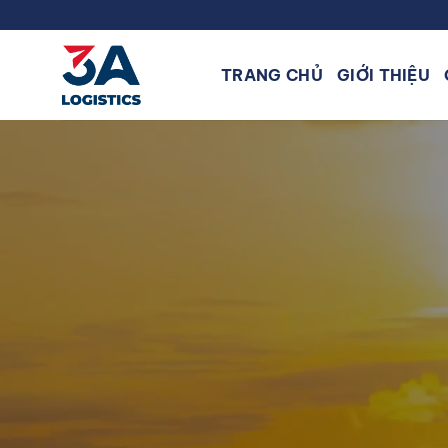
Bỏ
qua
nội
TRANG CHỦ
GIỚI THIỆU
dung