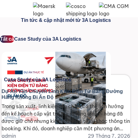
Tin tức & cập nhật mới từ 3A Logistics
Tất cả
Case Study của 3A Logistics
Case Study của 3A Logistics
Dự Án Vận Chuyển Linh Kiện Điện Tử Bằng Đường
Hàng Không Đi Ấn Độ
Trong sản xuất, linh kiện đến chậm có thể ảnh hưởng
đến kế hoạch cấp vật tư. Rủi ro tăng lên khi hàng đã
được giữ chỗ nhưng kiểm tra thực tế lại khác thông tin
booking. Khi đó, doanh nghiệp cần một phương án
triển khai ngay, đúng tính chất hàng và hạn chế [...]
admin
29 Tháng 7, 2026