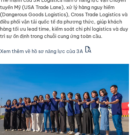
Thế mạnh của 3A Logistics nằm ở năng lực vận chuyển
tuyến Mỹ (USA Trade Lane), xử lý hàng nguy hiểm
(Dangerous Goods Logistics), Cross Trade Logistics và
điều phối vận tải quốc tế đa phương thức, giúp khách
hàng tối ưu lead time, kiểm soát chi phí logistics và duy
trì sự ổn định trong chuỗi cung ứng toàn cầu.
document_search
Xem thêm về hồ sơ năng lực của 3A