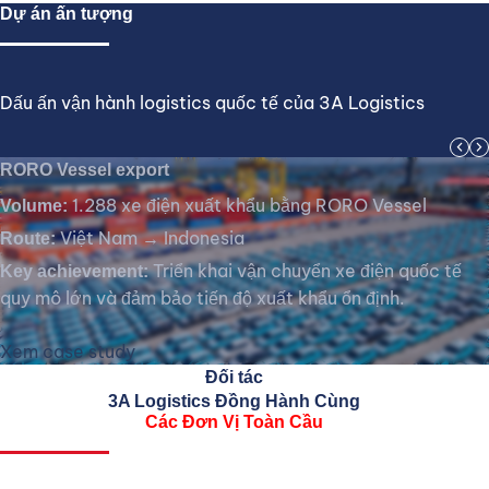
Dự án ấn tượng
Dấu ấn vận hành logistics quốc tế của 3A Logistics
chevron_left
chevron_right
RORO Vessel export
1.288 xe điện xuất khẩu bằng RORO Vessel
Volume:
Việt Nam → Indonesia
Route:
Triển khai vận chuyển xe điện quốc tế
Key achievement:
quy mô lớn và đảm bảo tiến độ xuất khẩu ổn định.
Xem case study
Đối tác
3A Logistics Đồng Hành Cùng
Các Đơn Vị Toàn Cầu