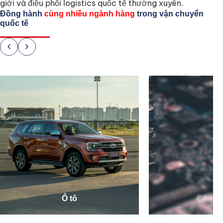
giới và điều phối logistics quốc tế thường xuyên.
Đồng hành
cùng nhiều ngành hàng
trong vận chuyển
quốc tế
chevron_left
chevron_right
Ô tô
Công 