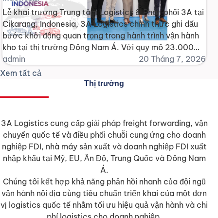
Lễ khai trương Trung tâm Logistics & Phân phối 3A tại
Cikarang, Indonesia, 3A Logistics chính thức ghi dấu
bước khởi động quan trọng trong hành trình vận hành
kho tại thị trường Đông Nam Á. Với quy mô 23.000
m², trung tâm mới không chỉ mở rộng hiện diện của 3A
admin
20 Tháng 7, 2026
tại Indonesia, mà [...]
Xem tất cả
Thị trường
3A Logistics cung cấp giải pháp freight forwarding, vận
chuyển quốc tế và điều phối chuỗi cung ứng cho doanh
nghiệp FDI, nhà máy sản xuất và doanh nghiệp FDI xuất
nhập khẩu tại Mỹ, EU, Ấn Độ, Trung Quốc và Đông Nam
Á.
Chúng tôi kết hợp khả năng phản hồi nhanh của đội ngũ
vận hành nội địa cùng tiêu chuẩn triển khai của một đơn
vị logistics quốc tế nhằm tối ưu hiệu quả vận hành và chi
phí logistics cho doanh nghiệp.