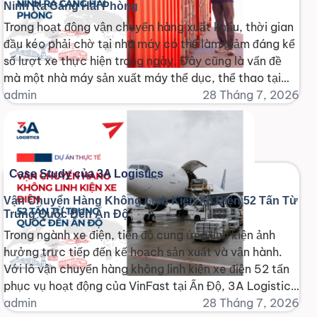
Ninh Ra Cảng Hải Phòng
Trong hoạt động vận chuyển hàng xuất khẩu, thời gian
đầu kéo phải chờ tại nhà máy có thể làm giảm đáng kể
số lượt xe thực hiện trong ngày. Đây cũng là vấn đề
mà một nhà máy sản xuất máy thể dục, thể thao tại
Bắc Ninh gặp phải khi tổ chức vận [...]
admin
28 Tháng 7, 2026
Case Study của 3A Logistics
Vận Chuyển Hàng Không Linh Kiện Xe Điện 52 Tấn Từ
Trung Quốc Đến Ấn Độ
Trong ngành xe điện, tiến độ cung ứng linh kiện ảnh
hưởng trực tiếp đến kế hoạch sản xuất và vận hành.
Với lô vận chuyển hàng không linh kiện xe điện 52 tấn
phục vụ hoạt động của VinFast tại Ấn Độ, 3A Logistics
cần đồng thời giải quyết yêu cầu về khối lượng [...]
admin
28 Tháng 7, 2026