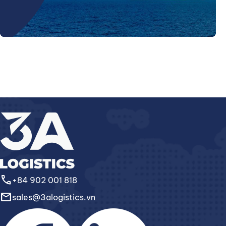
call
+84 902 001 818
email
sales@3alogistics.vn