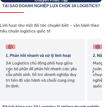
Chuyển Phức Tạp
TẠI SAO DOANH NGHIỆP LỰA CHỌN 3A LOGISTICS?
Linh hoạt như một đối tác chuyên biệt – vận hành theo
tiêu chuẩn logistics quốc tế
1. Phản hồi nhanh và xử lý linh hoạt
2. Năng
3A Logistics chủ động phối hợp giữa
Mạng lư
các bộ phận để phản hồi nhanh các yêu
toàn cầ
chevron_left
chevron_right
cầu phát sinh, hỗ trợ doanh nghiệp duy
chuyển 
trì tiến độ vận hành và chuỗi cung ứng
nghiệp 
ổn định.
quốc tế
Khách hàng của 3A Logistics là những doanh nghiệp