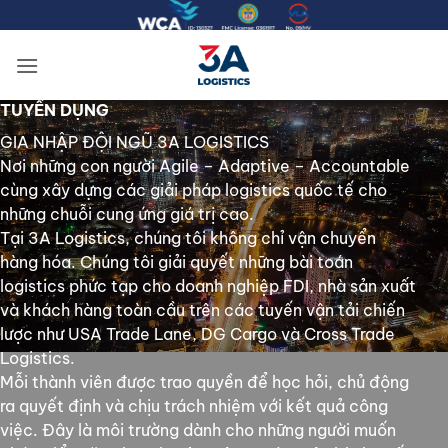
Bỏ
qua
nội
dung
TUYỂN DỤNG
GIA NHẬP ĐỘI NGŨ 3A LOGISTICS
Nơi những con người Agile – Adaptive – Accountable
cùng xây dựng các giải pháp logistics quốc tế cho
những chuỗi cung ứng giá trị cao.
Tại 3A Logistics, chúng tôi không chỉ vận chuyển
hàng hóa. Chúng tôi giải quyết những bài toán
logistics phức tạp cho doanh nghiệp FDI, nhà sản xuất
và khách hàng toàn cầu trên các tuyến vận tải chiến
lược như USA Trade Lane, DG Cargo và Cross Trade
Logistics.
Mỗi thành viên được trao quyền để học hỏi, chủ động
ra quyết định và chịu trách nhiệm với kết quả công
việc. Đây là môi trường dành cho những người muốn