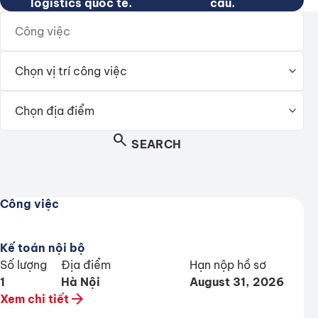
logistics quốc tế.
cầu.
search
SEARCH
Công việc
Kế toán nội bộ
Số lượng
Địa điểm
Hạn nộp hồ sơ
1
Hà Nội
August 31, 2026
arrow_forward
Xem chi tiết