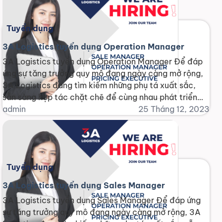
Tuyển dụng
3A Logistics tuyển dụng Operation Manager
3A Logistics tuyển dụng Operation Manager Để đáp
ứng sự tăng trưởng quy mô đang ngày càng mở rộng,
3A Logistics đang tìm kiếm những phụ tá xuất sắc,
sẵn sàng hợp tác chặt chẽ để cùng nhau phát triển
một thị trường logistics đầy tiềm năng và hứa hẹn.
admin
25 Tháng 12, 2023
Chúng tôi tin rằng, bằng [...]
Tuyển dụng
3A Logistics tuyển dụng Sales Manager
3A Logistics tuyển dụng Sales Manager Để đáp ứng
sự tăng trưởng quy mô đang ngày càng mở rộng, 3A