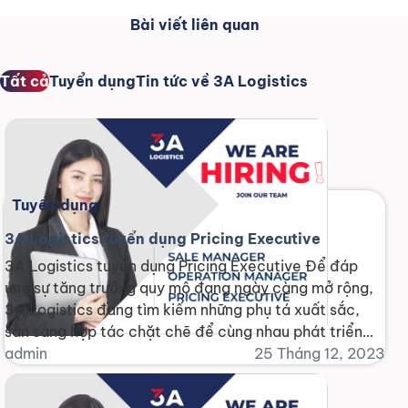
Bài viết liên quan
Tất cả
Tuyển dụng
Tin tức về 3A Logistics
Tuyển dụng
3A Logistics tuyển dụng Pricing Executive
3A Logistics tuyển dụng Pricing Executive Để đáp
ứng sự tăng trưởng quy mô đang ngày càng mở rộng,
3A Logistics đang tìm kiếm những phụ tá xuất sắc,
sẵn sàng hợp tác chặt chẽ để cùng nhau phát triển
một thị trường logistics đầy tiềm năng và hứa hẹn.
admin
25 Tháng 12, 2023
Chúng tôi tin rằng, bằng [...]