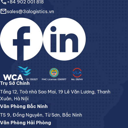
call
+84 902 001 818
email
sales@3alogistics.vn
Trụ Sở Chính
Tầng 12, Toà nhà Sao Mai, 19 Lê Văn Lương, Thanh
Xuân, Hà Nội
Văn Phòng Bắc Ninh
TS 9, Đồng Nguyên, Từ Sơn, Bắc Ninh
Văn Phòng Hải Phòng