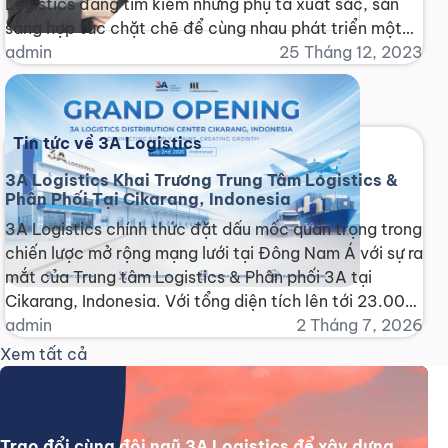
Logistics đang tìm kiếm những phụ tá xuất sắc, sẵn
sàng hợp tác chặt chẽ để cùng nhau phát triển một
thị trường logistics đầy tiềm năng và hứa hẹn. Chúng
admin
25 Tháng 12, 2023
tôi tin rằng, bằng [...]
Tin tức về 3A Logistics
3A Logistics Khai Trương Trung Tâm Logistics &
Phân Phối Tại Cikarang, Indonesia
3A Logistics chính thức đặt dấu mốc quan trọng trong
chiến lược mở rộng mạng lưới tại Đông Nam Á với sự ra
mắt của Trung tâm Logistics & Phân phối 3A tại
Cikarang, Indonesia. Với tổng diện tích lên tới 23.000
m², trung tâm mới không chỉ góp phần nâng cao năng
admin
2 Tháng 7, 2026
lực lưu [...]
Xem tất cả
Trao đổi cùng đội ngũ 3A Logistics để xây dựng