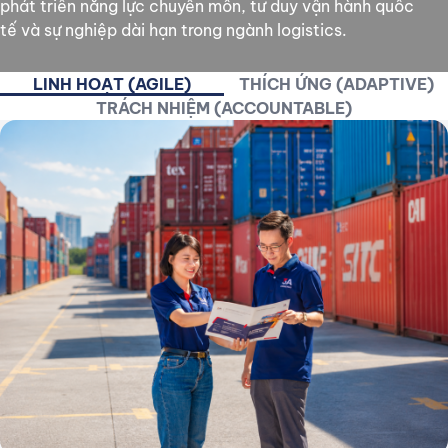
phát triển năng lực chuyên môn, tư duy vận hành quốc
tế và sự nghiệp dài hạn trong ngành logistics.
LINH HOẠT (AGILE)
THÍCH ỨNG (ADAPTIVE)
TRÁCH NHIỆM (ACCOUNTABLE)