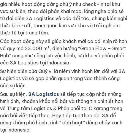
gia nhiều hoạt động đáng chú ý như check-in tại khu
vực sự kiện, theo dõi phần khai mạc, lắng nghe chia sẻ
từ đại diện 3A Logistics và các đối tác, chứng kiến nghi
thức kick-off, tham quan khu vực kho và trải nghiệm
thực tế tại trung tâm.
Các hoạt động này sẽ giúp khách mời có cái nhìn rõ hơn
về quy mô 23.000 m², định hướng “Green Flow – Smart
Hub” cũng như năng lực vận hành, lưu kho và phân phối
của 3A Logistics tại Indonesia.
Sự hiện diện của Quý vị là niềm vinh hạnh lớn đối với 3A
Logistics và sẽ góp phần quan trọng vào thành công
của sự kiện.
Sau sự kiện,
3A Logistics
sẽ tiếp tục cập nhật những
hình ảnh, khoảnh khắc nổi bật và thông tin chi tiết hơn
về Trung tâm Logistics & Phân phối tại Cikarang trong
các bài viết tiếp theo. Hãy tiếp tục theo dõi 3A để
cùng khám phá hành trình “kích hoạt” dòng chảy xanh
tại Indonesia.