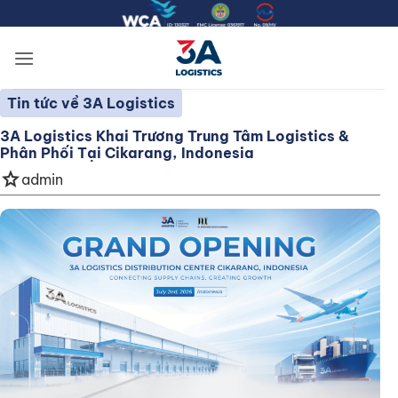
Bỏ
qua
nội
dung
Tin tức về 3A Logistics
3A Logistics Khai Trương Trung Tâm Logistics &
Phân Phối Tại Cikarang, Indonesia
star
admin