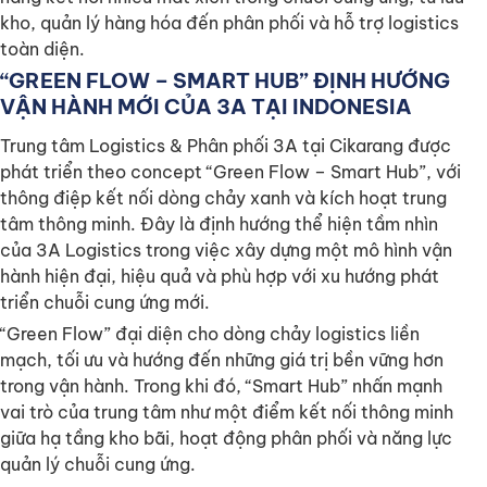
kho, quản lý hàng hóa đến phân phối và hỗ trợ logistics
toàn diện.
“GREEN FLOW – SMART HUB” ĐỊNH HƯỚNG
VẬN HÀNH MỚI CỦA 3A TẠI INDONESIA
Trung tâm Logistics & Phân phối 3A tại Cikarang được
phát triển theo concept “Green Flow – Smart Hub”, với
thông điệp kết nối dòng chảy xanh và kích hoạt trung
tâm thông minh. Đây là định hướng thể hiện tầm nhìn
của 3A Logistics trong việc xây dựng một mô hình vận
hành hiện đại, hiệu quả và phù hợp với xu hướng phát
triển chuỗi cung ứng mới.
“Green Flow” đại diện cho dòng chảy logistics liền
mạch, tối ưu và hướng đến những giá trị bền vững hơn
trong vận hành. Trong khi đó, “Smart Hub” nhấn mạnh
vai trò của trung tâm như một điểm kết nối thông minh
giữa hạ tầng kho bãi, hoạt động phân phối và năng lực
quản lý chuỗi cung ứng.