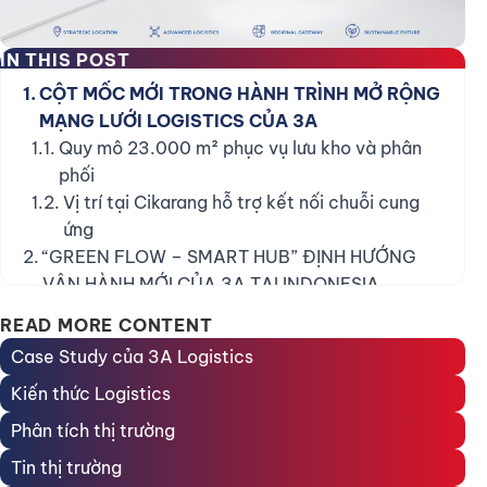
IN THIS POST
CỘT MỐC MỚI TRONG HÀNH TRÌNH MỞ RỘNG
MẠNG LƯỚI LOGISTICS CỦA 3A
Quy mô 23.000 m² phục vụ lưu kho và phân
phối
Vị trí tại Cikarang hỗ trợ kết nối chuỗi cung
ứng
“GREEN FLOW – SMART HUB” ĐỊNH HƯỚNG
VẬN HÀNH MỚI CỦA 3A TẠI INDONESIA
THÔNG TIN LỄ KHAI TRƯƠNG TRUNG TÂM
READ MORE CONTENT
LOGISTICS & PHÂN PHỐI 3A TẠI CIKARANG
Case Study của 3A Logistics
Cập nhật các hoạt động nổi bật trong ngày
khai trương
Kiến thức Logistics
Phân tích thị trường
Tin thị trường