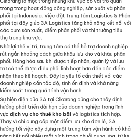
Cikarang là một trong những khu vực có vai trò quan
trọng trong hoạt động công nghiệp, sản xuất và phân
phối tại Indonesia. Việc đặt Trung tâm Logistics & Phân
phối tại đây giúp 3A Logistics tăng khả năng kết nối với
các cụm sản xuất, điểm phân phối và thị trường tiêu
thụ trong khu vực.
Nhờ lợi thế vị trí, trung tâm có thể hỗ trợ doanh nghiệp
rút ngắn khoảng cách giữa khâu lưu kho và khâu phân
phối. Hàng hóa sau khi được tiếp nhận, quản lý và lưu
trữ có thể được điều phối linh hoạt hơn đến các điểm
nhận theo kế hoạch. Đây là yếu tố cần thiết với các
doanh nghiệp cần tốc độ, tính ổn định và khả năng
kiểm soát trong quá trình vận hành.
Sự hiện diện của 3A tại Cikarang cũng cho thấy định
hướng phát triển dài hạn của doanh nghiệp trong lĩnh
vực
dịch vụ cho thuê kho bãi
và logistics tích hợp.
Thay vì chỉ cung cấp một điểm lưu kho đơn lẻ, 3A
hướng tới việc xây dựng một trung tâm vận hành có khả
năng kết nối nhiều mắt xích trong chuỗi cung ứng, từ lưu