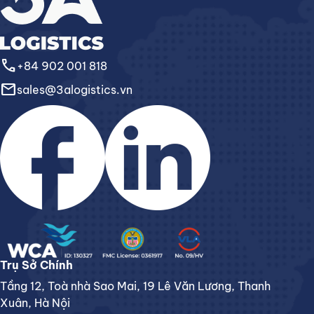
call
+84 902 001 818
email
sales@3alogistics.vn
Trụ Sở Chính
Tầng 12, Toà nhà Sao Mai, 19 Lê Văn Lương, Thanh
Xuân, Hà Nội