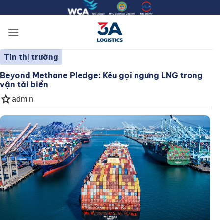
Bỏ
qua
nội
dung
Tin thị trường
Beyond Methane Pledge: Kêu gọi ngưng LNG trong
vận tải biển
star
admin