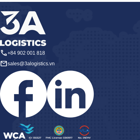
call
+84 902 001 818
email
sales@3alogistics.vn