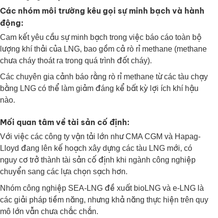
Các nhóm môi trường kêu gọi sự minh bạch và hành
động:
Cam kết yêu cầu sự minh bạch trong việc báo cáo toàn bộ
lượng khí thải của LNG, bao gồm cả rò rỉ methane (methane
chưa cháy thoát ra trong quá trình đốt cháy).
Các chuyên gia cảnh báo rằng rò rỉ methane từ các tàu chạy
bằng LNG có thể làm giảm đáng kể bất kỳ lợi ích khí hậu
nào.
Mối quan tâm về tài sản cố định:
Với việc các công ty vận tải lớn như CMA CGM và Hapag-
Lloyd đang lên kế hoạch xây dựng các tàu LNG mới, có
nguy cơ trở thành tài sản cố định khi ngành công nghiệp
chuyển sang các lựa chọn sạch hơn.
Nhóm công nghiệp SEA-LNG đề xuất bioLNG và e-LNG là
các giải pháp tiềm năng, nhưng khả năng thực hiện trên quy
mô lớn vẫn chưa chắc chắn.