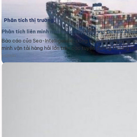
Phân tích thị trường
Phân tích liên minh nhà cung cấp dịch vụ: Ocean All
Báo cáo của Sea-Intelligence, công ty phân tích dữ liệu h
minh vận tải hàng hải lớn trên các tuyến đường thương mại
admin