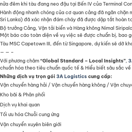
nửa đêm khi tàu đang neo đậu tại Bến IV của Terminal Con
Hành động nhanh chóng của cơ quan cảng đã ngăn chặn một
Sri Lanka) đã xác nhận đám cháy đã được dập tắt hoàn to
Bộ trưởng Cảng, Vận tải biển và Hàng không Nimal Siripala
Một báo cáo toàn diện về vụ việc sẽ được chuẩn bị, bao g
Tàu MSC Capetown III, đến từ Singapore, dự kiến ​​sẽ dỡ k
— — –
Với phương châm
“Global Standard – Local Insights”
,
3
chuẩn hóa theo tiêu chuẩn quốc tế & Hiểu biết sâu sắc về 
Những dịch vụ trọn gói
3A Logistics
cung cấp:
Vận chuyển hàng hải / Vận chuyển hàng không / Vận chu
Kho bãi & Phân phối
Dịch vụ khai quan
Tối ưu hóa Chuỗi cung ứng
Vận chuyển xuyên biên giới