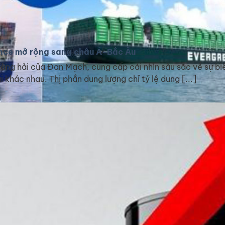
iance mở rộng sang châu Á-Bắc Âu
àng hải của Đan Mạch, cung cấp cái nhìn sâu sắc về sự biế
 khác nhau. Thị phần dung lượng chỉ tỷ lệ dung [...]