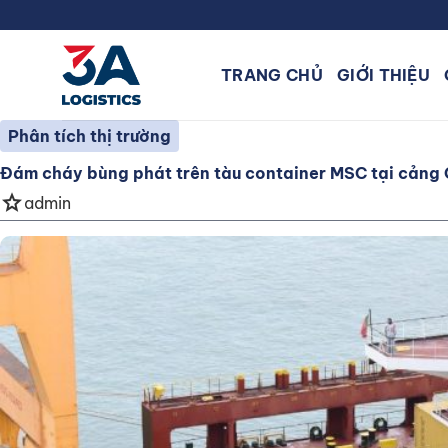
Bỏ
qua
nội
TRANG CHỦ
GIỚI THIỆU
dung
Phân tích thị trường
Đám cháy bùng phát trên tàu container MSC tại cảng
star
admin