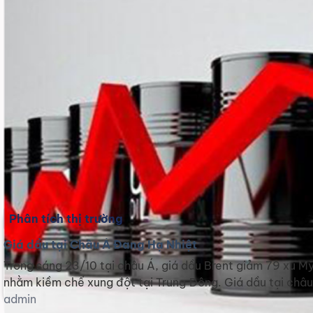
Phân tích thị trường
Giá dầu tại Châu Á Đang Hạ Nhiệt
Trong sáng 23/10 tại châu Á, giá dầu Brent giảm 79 xu M
nhằm kiềm chế xung đột tại Trung Đông. Giá dầu tại châu 
admin