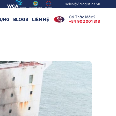
sales@3alogistics.vn
Có Thắc Mắc?
phone_in_talk
DỤNG
BLOGS
LIÊN HỆ
+84 902 001 818