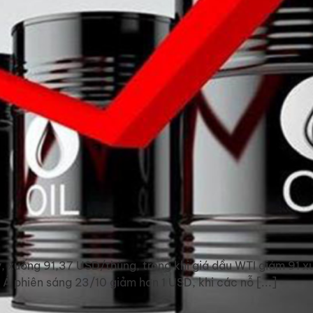
ỹ, xuống 91,37 USD/thùng, trong khi giá dầu WTI giảm 91 x
Á phiên sáng 23/10 giảm hơn 1 USD, khi các nỗ [...]