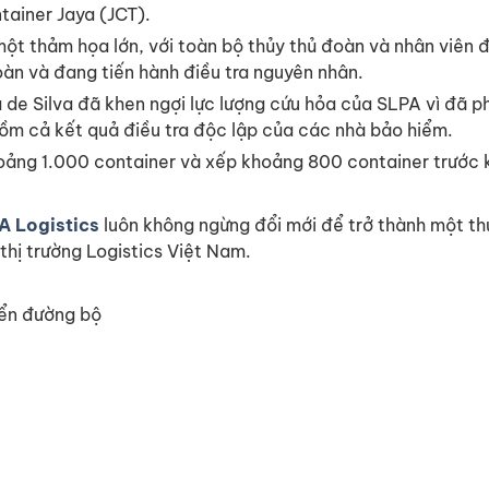
tainer Jaya (JCT).
 thảm họa lớn, với toàn bộ thủy thủ đoàn và nhân viên đ
àn và đang tiến hành điều tra nguyên nhân.
 de Silva đã khen ngợi lực lượng cứu hỏa của SLPA vì đã p
ồm cả kết quả điều tra độc lập của các nhà bảo hiểm.
hoảng 1.000 container và xếp khoảng 800 container trước k
A Logistics
luôn không ngừng đổi mới để trở thành một th
thị trường Logistics Việt Nam.
yển đường bộ