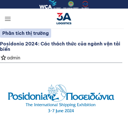
Bỏ
qua
nội
dung
Phân tích thị trường
Posidonia 2024: Các thách thức của ngành vận tải
biển
star
admin