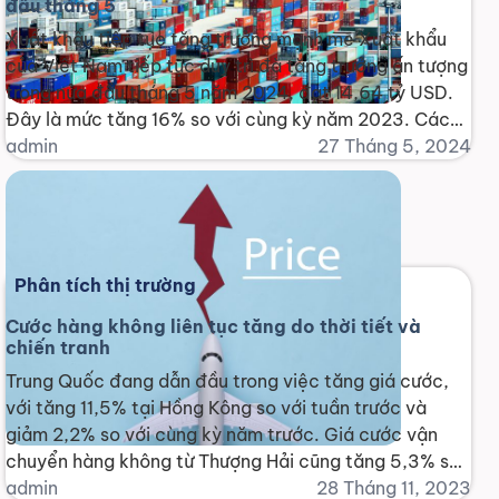
đầu tháng 5
Xuất khẩu tiếp tục tăng trưởng mạnh mẽ Xuất khẩu
của Việt Nam tiếp tục duy trì đà tăng trưởng ấn tượng
trong nửa đầu tháng 5 năm 2024, đạt 14,64 tỷ USD.
Đây là mức tăng 16% so với cùng kỳ năm 2023. Các
ngành xuất khẩu chủ chốt Bốn nhóm sản phẩm đạt
admin
27 Tháng 5, 2024
[...]
Phân tích thị trường
Cước hàng không liên tục tăng do thời tiết và
chiến tranh
Trung Quốc đang dẫn đầu trong việc tăng giá cước,
với tăng 11,5% tại Hồng Kông so với tuần trước và
giảm 2,2% so với cùng kỳ năm trước. Giá cước vận
chuyển hàng không từ Thượng Hải cũng tăng 5,3% so
với tuần trước, mặc dù giảm 1,3% so với cùng kỳ năm
admin
28 Tháng 11, 2023