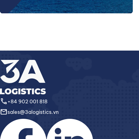
call
+84 902 001 818
email
sales@3alogistics.vn