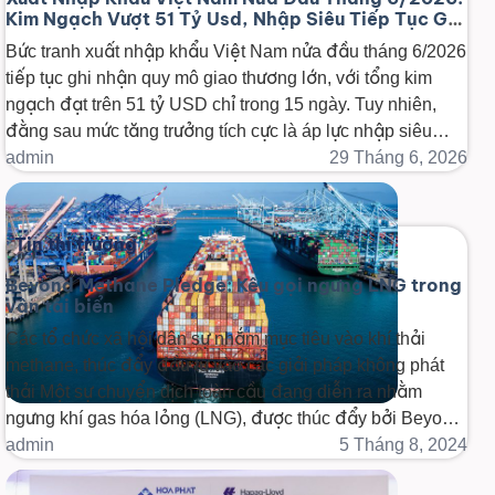
Kim Ngạch Vượt 51 Tỷ Usd, Nhập Siêu Tiếp Tục Gia
Tăng
Bức tranh xuất nhập khẩu Việt Nam nửa đầu tháng 6/2026
tiếp tục ghi nhận quy mô giao thương lớn, với tổng kim
ngạch đạt trên 51 tỷ USD chỉ trong 15 ngày. Tuy nhiên,
đằng sau mức tăng trưởng tích cực là áp lực nhập siêu
đang gia tăng. Trong bài viết này, 3A [...]
admin
29 Tháng 6, 2026
Tin thị trường
Beyond Methane Pledge: Kêu gọi ngưng LNG trong
vận tải biển
Các tổ chức xã hội dân sự nhắm mục tiêu vào khí thải
methane, thúc đẩy đầu tư vào các giải pháp không phát
thải Một sự chuyển dịch toàn cầu đang diễn ra nhằm
ngưng khí gas hóa lỏng (LNG), được thúc đẩy bởi Beyond
Methane Pledge (Cam kết Vượt qua Methane) do một [...]
admin
5 Tháng 8, 2024