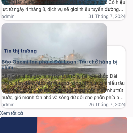
KVT (Hàn Quốc – Việt Nam – Thái Lan) của mình. Có hiệu
lực từ ngày 4 tháng 8, dịch vụ sẽ giới thiệu tuyến đường
mới bao gồm các cảng Incheon, Gwangyang và [...]
admin
31 Tháng 7, 2024
Tin thị trường
Bão Gaemi tàn phá ở Đài Loan: Tàu chở hàng bị
chìm
Bão Gaemi đã gây ra sự tàn phá rộng rãi trên khắp Đài
Loan, dẫn đến việc một tàu chở hàng bị chìm và nhiều tàu
khác mắc cạn. Cơn bão mạnh đã mang đến mưa như trút
nước, gió mạnh tàn phá và sóng dữ dội cho phần phía bắc
của đảo, sau khi [...]
admin
26 Tháng 7, 2024
Xem tất cả