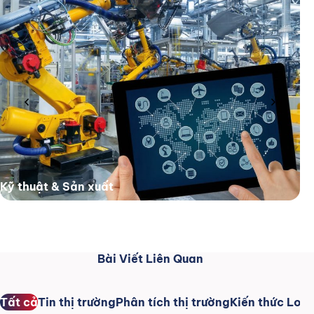
chevron_left
chevron_right
Kỹ thuật & Sản xuất
Bài Viết Liên Quan
Tất cả
Tin thị trường
Phân tích thị trường
Kiến thức Logi