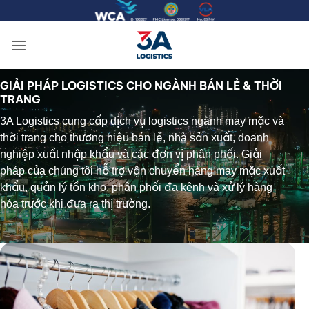
Bỏ
qua
nội
dung
GIẢI PHÁP LOGISTICS CHO NGÀNH BÁN LẺ & THỜI
TRANG
3A Logistics cung cấp dịch vụ logistics ngành may mặc và
thời trang cho thương hiệu bán lẻ, nhà sản xuất, doanh
nghiệp xuất nhập khẩu và các đơn vị phân phối. Giải
pháp của chúng tôi hỗ trợ vận chuyển hàng may mặc xuất
khẩu, quản lý tồn kho, phân phối đa kênh và xử lý hàng
hóa trước khi đưa ra thị trường.