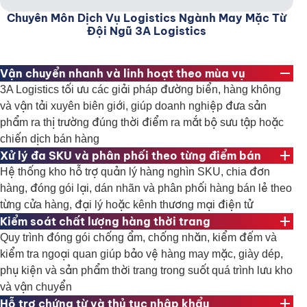
Chuyên Môn Dịch Vụ Logistics Ngành May Mặc Từ
Đội Ngũ 3A Logistics
remove
Vận chuyển nhanh và linh hoạt theo mùa vụ
3A Logistics tối ưu các giải pháp đường biển, hàng không
và vận tải xuyên biên giới, giúp doanh nghiệp đưa sản
phẩm ra thị trường đúng thời điểm ra mắt bộ sưu tập hoặc
chiến dịch bán hàng
add
Xử lý đa SKU và phân phối theo từng điểm bán
Hệ thống kho hỗ trợ quản lý hàng nghìn SKU, chia đơn
hàng, đóng gói lại, dán nhãn và phân phối hàng bán lẻ theo
từng cửa hàng, đại lý hoặc kênh thương mại điện tử
add
Kiểm soát chất lượng hàng thời trang
Quy trình đóng gói chống ẩm, chống nhăn, kiểm đếm và
kiểm tra ngoại quan giúp bảo vệ hàng may mặc, giày dép,
phụ kiện và sản phẩm thời trang trong suốt quá trình lưu kho
và vận chuyển
add
Hỗ trợ chứng từ và thủ tục nhập khẩu