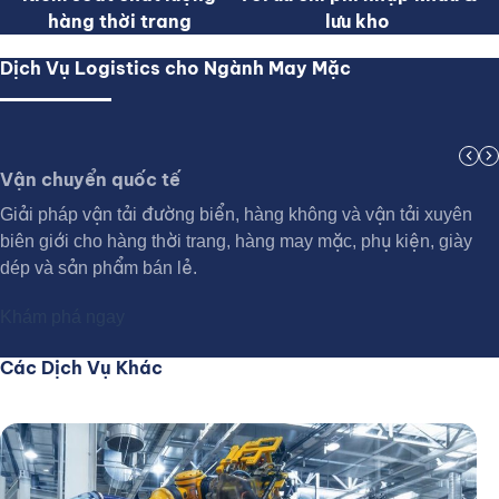
hàng thời trang
lưu kho
Dịch Vụ Logistics cho Ngành May Mặc
chevron_left
chevron_right
Vận chuyển quốc tế
Giải pháp vận tải đường biển, hàng không và vận tải xuyên
biên giới cho hàng thời trang, hàng may mặc, phụ kiện, giày
dép và sản phẩm bán lẻ.
Khám phá ngay
Các Dịch Vụ Khác