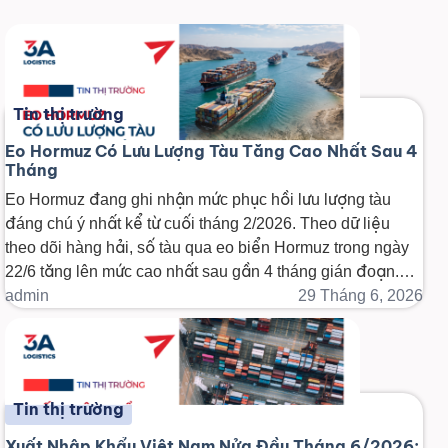
Tin thị trường
Eo Hormuz Có Lưu Lượng Tàu Tăng Cao Nhất Sau 4
Tháng
Eo Hormuz đang ghi nhận mức phục hồi lưu lượng tàu
đáng chú ý nhất kể từ cuối tháng 2/2026. Theo dữ liệu
theo dõi hàng hải, số tàu qua eo biển Hormuz trong ngày
22/6 tăng lên mức cao nhất sau gần 4 tháng gián đoạn.
Với vai trò là tuyến hàng hải eo [...]
admin
29 Tháng 6, 2026
Tin thị trường
Xuất Nhập Khẩu Việt Nam Nửa Đầu Tháng 6/2026: