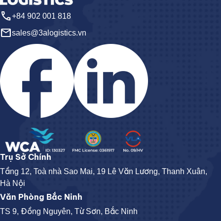
call
+84 902 001 818
email
sales@3alogistics.vn
Trụ Sở Chính
Tầng 12, Toà nhà Sao Mai, 19 Lê Văn Lương, Thanh Xuân,
Hà Nội
Văn Phòng Bắc Ninh
TS 9, Đồng Nguyên, Từ Sơn, Bắc Ninh