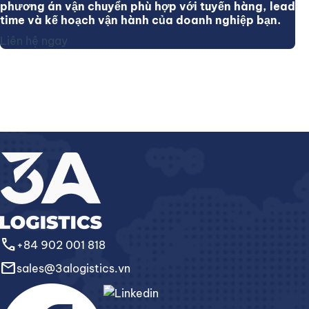
phương án vận chuyển phù hợp với tuyến hàng, lead
time và kế hoạch vận hành của doanh nghiệp bạn.
Liên hệ ngay
call
+84 902 001 818
email
sales@3alogistics.vn