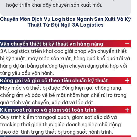
hoặc triển khai dây chuyền sản xuất mới.
Chuyên Môn Dịch Vụ Logistics Ngành Sản Xuất Và Kỹ
Thuật Từ Đội Ngũ 3A Logistics
remove
Vận chuyển thiết bị kỹ thuật và hàng nặng
3A Logistics triển khai các giải pháp vận chuyển thiết
bị kỹ thuật, máy móc sản xuất, hàng quá khổ quá tải và
hàng dự án bằng phương tiện chuyên dụng phù hợp với
từng yêu cầu vận hành.
add
Đóng gói và gia cố theo tiêu chuẩn kỹ thuật
Máy móc và thiết bị được đóng kiện gỗ, chống rung,
chống ẩm và bảo vệ bề mặt nhằm hạn chế rủi ro trong
quá trình vận chuyển, xếp dỡ và lắp đặt.
add
Kiểm soát rủi ro và giám sát toàn trình
Quy trình kiểm tra ngoại quan, giám sát xếp dỡ và
tracking thời gian thực giúp doanh nghiệp chủ động
theo dõi tình trạng thiết bị trong suốt hành trình.