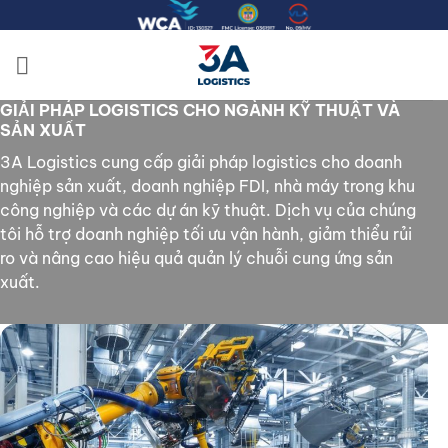
Bỏ
qua
nội
dung
GIẢI PHÁP LOGISTICS CHO NGÀNH KỸ THUẬT VÀ
SẢN XUẤT
3A Logistics cung cấp giải pháp logistics cho doanh
nghiệp sản xuất, doanh nghiệp FDI, nhà máy trong khu
công nghiệp và các dự án kỹ thuật. Dịch vụ của chúng
tôi hỗ trợ doanh nghiệp tối ưu vận hành, giảm thiểu rủi
ro và nâng cao hiệu quả quản lý chuỗi cung ứng sản
xuất.