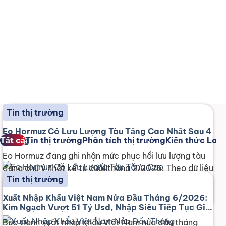
Bài Viết Liên Quan
Tin thị trường
Eo Hormuz Có Lưu Lượng Tàu Tăng Cao Nhất Sau 4
Tất cả
Tin thị trường
Phân tích thị trường
Kiến thức Logi
Tháng
Eo Hormuz đang ghi nhận mức phục hồi lưu lượng tàu
đáng chú ý nhất kể từ cuối tháng 2/2026. Theo dữ liệu
Tin thị trường
theo dõi hàng hải, số tàu qua eo biển Hormuz trong
ngày 22/6 tăng lên mức cao nhất sau gần 4 tháng
Xuất Nhập Khẩu Việt Nam Nửa Đầu Tháng 6/2026:
gián đoạn. Với vai trò là tuyến hàng hải eo [...]
admin
29 Tháng 6, 2026
Kim Ngạch Vượt 51 Tỷ Usd, Nhập Siêu Tiếp Tục Gia
Tăng
Bức tranh xuất nhập khẩu Việt Nam nửa đầu tháng