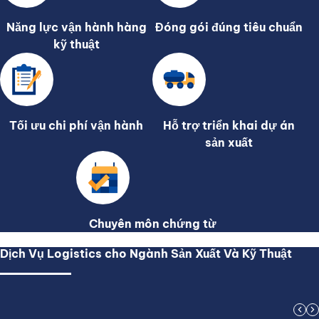
Năng lực vận hành hàng
Đóng gói đúng tiêu chuẩn
kỹ thuật
Tối ưu chi phí vận hành
Hỗ trợ triển khai dự án
sản xuất
Chuyên môn chứng từ
Dịch Vụ Logistics cho Ngành Sản Xuất Và Kỹ Thuật
chevron_left
chevron_right