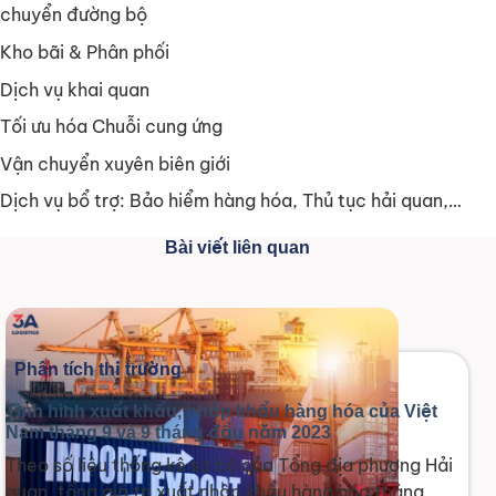
chuyển đường bộ
Kho bãi & Phân phối
Dịch vụ khai quan
Tối ưu hóa Chuỗi cung ứng
Vận chuyển xuyên biên giới
Dịch vụ bổ trợ: Bảo hiểm hàng hóa, Thủ tục hải quan,…
Bài viết liên quan
Phân tích thị trường
Tình hình xuất khẩu, nhập khẩu hàng hóa của Việt
Nam tháng 9 và 9 tháng đầu năm 2023
Theo số liệu thống kê sơ bộ của Tổng địa phương Hải
quan, tổng giá trị xuất nhập khẩu hàng hóa tháng