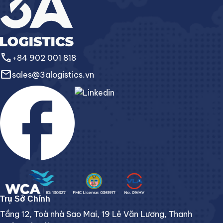
call
+84 902 001 818
email
sales@3alogistics.vn
Trụ Sở Chính
Tầng 12, Toà nhà Sao Mai, 19 Lê Văn Lương, Thanh