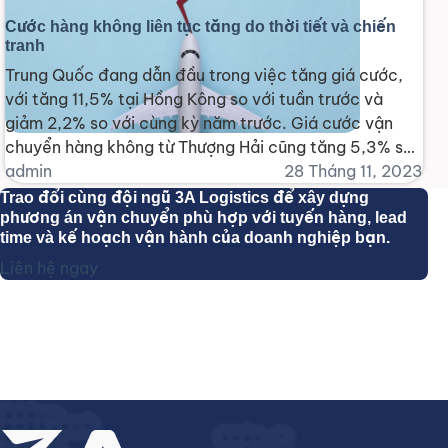
Cước hàng không liên tục tăng do thời tiết và chiến
tranh
Trung Quốc đang dẫn đầu trong việc tăng giá cước,
với tăng 11,5% tại Hồng Kông so với tuần trước và
giảm 2,2% so với cùng kỳ năm trước. Giá cước vận
chuyển hàng không từ Thượng Hải cũng tăng 5,3% so
với tuần trước, mặc dù giảm 1,3% so với cùng kỳ năm
admin
28 Tháng 11, 2023
trước, [...]
Trao đổi cùng đội ngũ 3A Logistics để xây dựng
phương án vận chuyển phù hợp với tuyến hàng, lead
time và kế hoạch vận hành của doanh nghiệp bạn.
Liên hệ ngay