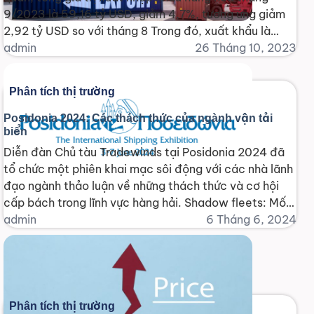
9/2023 là 59,16 tỷ USD, giảm 4,7%, tương ứng giảm
2,92 tỷ USD so với tháng 8 Trong đó, xuất khẩu là
30,68 tỷ USD, giảm 6,3%, tương ứng giảm 2,08 tỷ
admin
26 Tháng 10, 2023
USD; [...]
Phân tích thị trường
Posidonia 2024: Các thách thức của ngành vận tải
biển
Diễn đàn Chủ tàu Tradewinds tại Posidonia 2024 đã
tổ chức một phiên khai mạc sôi động với các nhà lãnh
đạo ngành thảo luận về những thách thức và cơ hội
cấp bách trong lĩnh vực hàng hải. Shadow fleets: Mối
đe dọa đến An toàn và Môi trường Harry Conway
admin
6 Tháng 6, 2024
(IMO) nhấn mạnh [...]
Phân tích thị trường