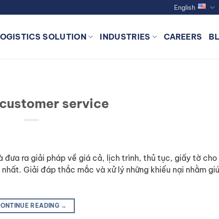
English
LOGISTICS SOLUTION
INDUSTRIES
CAREERS
B
 customer service
à đưa ra giải pháp về giá cả, lịch trình, thủ tục, giấy tờ ch
 nhất. Giải đáp thắc mắc và xử lý những khiếu nại nhằm gi
ONTINUE READING
→