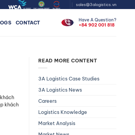
sales@3alogistics.vn
Have A Question?
phone_in_talk
LOGS
CONTACT
+84 902 001 818
READ MORE CONTENT
3A Logistics Case Studies
3A Logistics News
o khách
Careers
úp khách
Logistics Knowledge
Market Analysis
Market News