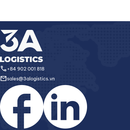
call
+84 902 001 818
email
sales@3alogistics.vn